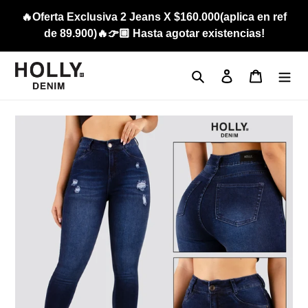
Ir
🔥Oferta Exclusiva 2 Jeans X $160.000(aplica en ref
directamente
de 89.900)🔥👉🏼 Hasta agotar existencias!
al
contenido
Buscar
Ingresar
Carrito