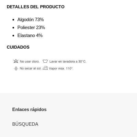
el
DETALLES DEL PRODUCTO
producto
a
Algodón 73%
tu
Poliester 23%
carrito
Elastano 4%
CUIDADOS
Enlaces rápidos
BÚSQUEDA