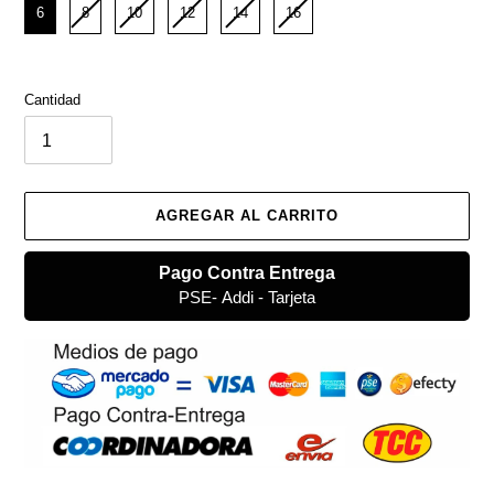
6
8
10
12
14
16
Cantidad
AGREGAR AL CARRITO
Pago Contra Entrega
PSE- Addi - Tarjeta
Agregando