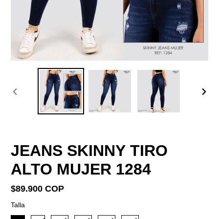
ANTERIOR
SIGU
DIAPOSITIVA
DIAP
JEANS SKINNY TIRO
ALTO MUJER 1284
Precio
$89.900 COP
habitual
Talla
Talla