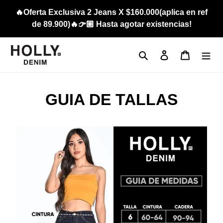
Ir
🔥Oferta Exclusiva 2 Jeans X $160.000(aplica en ref
directamente
de 89.900)🔥👉🏼 Hasta agotar existencias!
al
contenido
Buscar
Ingresar
Carrito
GUIA DE TALLAS